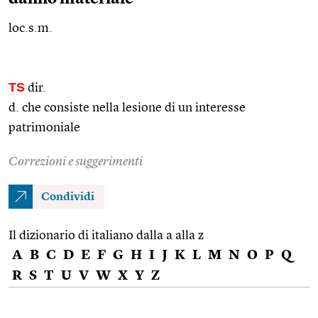
loc.s.m.
TS
dir.
d. che consiste nella lesione di un interesse
patrimoniale
Correzioni e suggerimenti
Condividi
Il dizionario di italiano dalla a alla z
A
B
C
D
E
F
G
H
I
J
K
L
M
N
O
P
Q
R
S
T
U
V
W
X
Y
Z