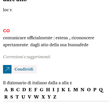
loc.v.
CO
comunicare ufficialmente
|
estens.
, riconoscere
apertamente: dagli atto della sua buonafede
Correzioni e suggerimenti
Condividi
Il dizionario di italiano dalla a alla z
A
B
C
D
E
F
G
H
I
J
K
L
M
N
O
P
Q
R
S
T
U
V
W
X
Y
Z