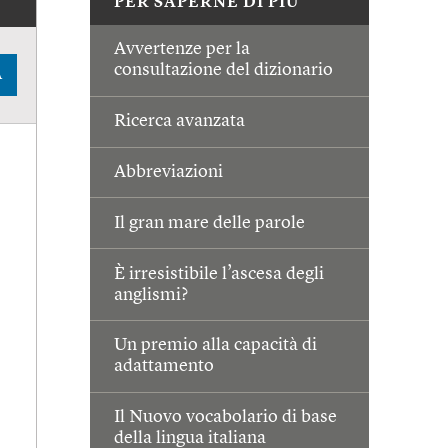
PER SAPERNE DI PIÙ
Avvertenze per la
consultazione del dizionario
A
Ricerca avanzata
Abbreviazioni
Il gran mare delle parole
È irresistibile l’ascesa degli
anglismi?
Un premio alla capacità di
adattamento
Il Nuovo vocabolario di base
della lingua italiana