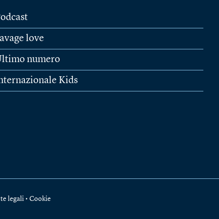
odcast
avage love
ltimo numero
nternazionale Kids
te legali
•
Cookie