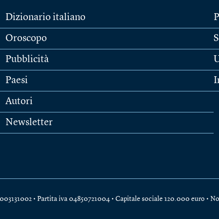
Dizionario italiano
P
Oroscopo
S
Pubblicità
U
Paesi
I
Autori
Newsletter
e 04003131002 • Partita iva 04850721004 • Capitale sociale 120.000 euro •
No