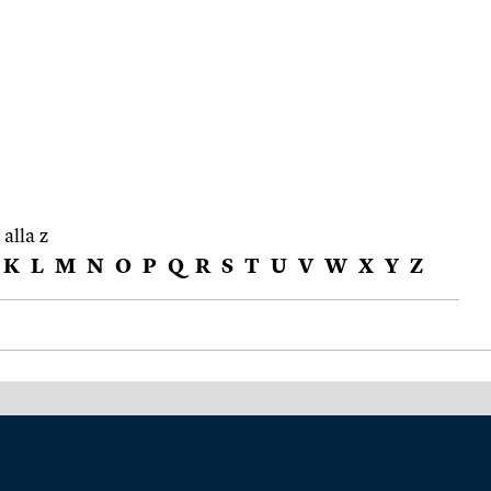
 alla z
K
L
M
N
O
P
Q
R
S
T
U
V
W
X
Y
Z