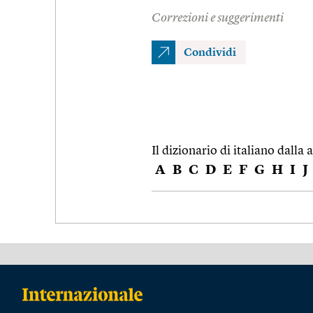
Correzioni e suggerimenti
Condividi
Il dizionario di italiano dalla a
A
B
C
D
E
F
G
H
I
J