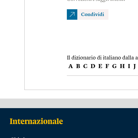
Condividi
Il dizionario di italiano dalla a
A
B
C
D
E
F
G
H
I
J