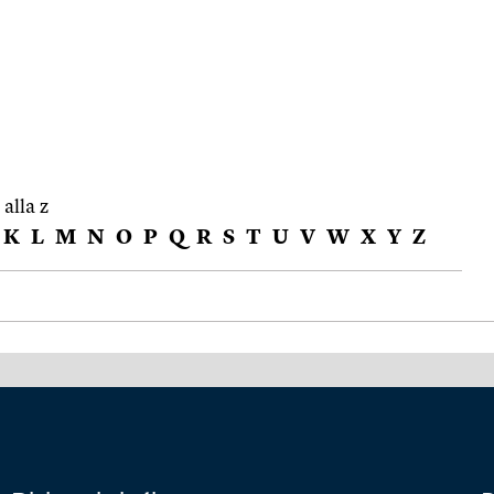
 alla z
K
L
M
N
O
P
Q
R
S
T
U
V
W
X
Y
Z