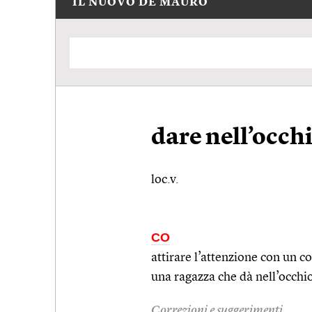
IL NUOVO DE MAURO
dare nell’occh
loc.v.
CO
attirare l’attenzione con un 
una ragazza che dà nell’occhi
Correzioni e suggerimenti