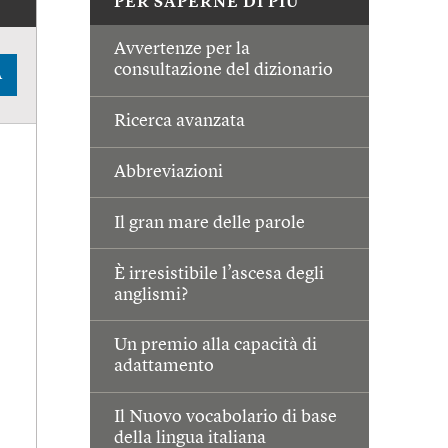
PER SAPERNE DI PIÙ
Avvertenze per la
consultazione del dizionario
A
Ricerca avanzata
Abbreviazioni
Il gran mare delle parole
È irresistibile l’ascesa degli
anglismi?
Un premio alla capacità di
adattamento
Il Nuovo vocabolario di base
della lingua italiana