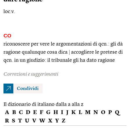
loc.v.
CO
riconoscere per vere le argomentazioni di
qcn.
: gli dà
ragione qualunque cosa dica
|
accogliere le pretese di
qcn.
in un giudizio: il tribunale gli ha dato ragione
Correzioni e suggerimenti
Condividi
Il dizionario di italiano dalla a alla z
A
B
C
D
E
F
G
H
I
J
K
L
M
N
O
P
Q
R
S
T
U
V
W
X
Y
Z