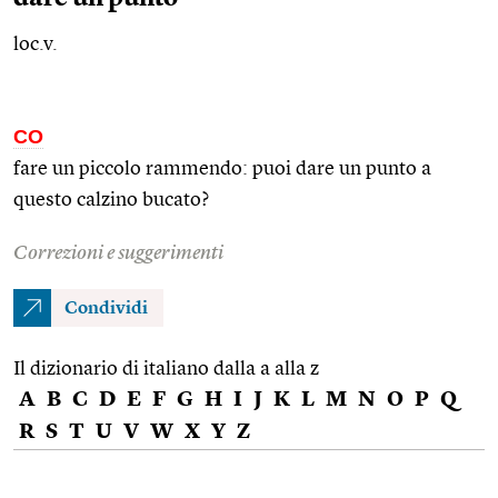
loc.v.
CO
fare un piccolo rammendo: puoi dare un punto a
questo calzino bucato?
Correzioni e suggerimenti
Condividi
Il dizionario di italiano dalla a alla z
A
B
C
D
E
F
G
H
I
J
K
L
M
N
O
P
Q
R
S
T
U
V
W
X
Y
Z