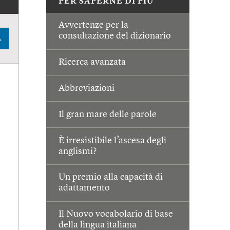
PER SAPERNE DI PIÙ
Avvertenze per la
consultazione del dizionario
A
Ricerca avanzata
Abbreviazioni
Il gran mare delle parole
È irresistibile l’ascesa degli
anglismi?
Un premio alla capacità di
adattamento
Il Nuovo vocabolario di base
della lingua italiana