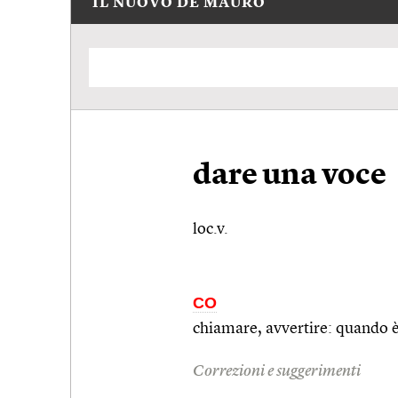
IL NUOVO DE MAURO
dare una voce
loc.v.
CO
chiamare, avvertire: quando 
Correzioni e suggerimenti