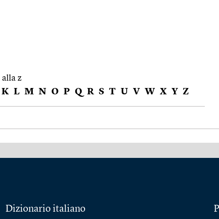
 alla z
K
L
M
N
O
P
Q
R
S
T
U
V
W
X
Y
Z
Dizionario italiano
P