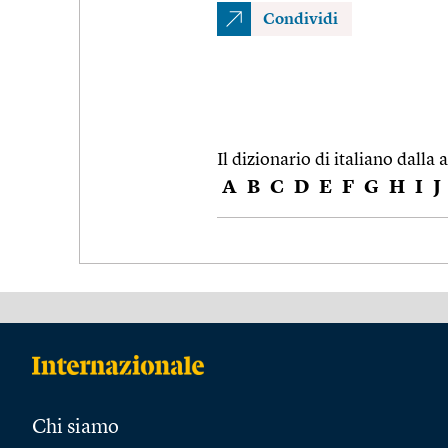
Condividi
Il dizionario di italiano dalla a
A
B
C
D
E
F
G
H
I
J
Chi siamo