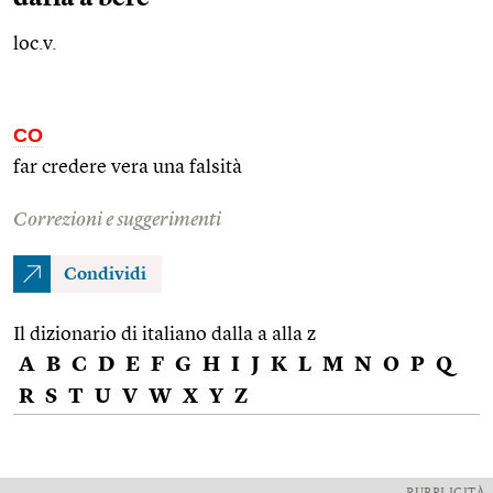
loc.v.
CO
far credere vera una falsità
Correzioni e suggerimenti
Condividi
Il dizionario di italiano dalla a alla z
A
B
C
D
E
F
G
H
I
J
K
L
M
N
O
P
Q
R
S
T
U
V
W
X
Y
Z