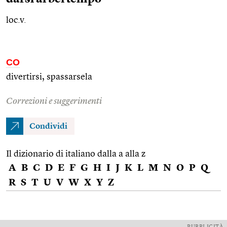
loc.v.
CO
divertirsi, spassarsela
Correzioni e suggerimenti
Condividi
Il dizionario di italiano dalla a alla z
A
B
C
D
E
F
G
H
I
J
K
L
M
N
O
P
Q
R
S
T
U
V
W
X
Y
Z