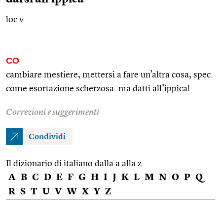
loc.v.
CO
cambiare mestiere, mettersi a fare un’altra cosa,
spec.
come esortazione scherzosa: ma datti all’ippica!
Correzioni e suggerimenti
Condividi
Il dizionario di italiano dalla a alla z
A
B
C
D
E
F
G
H
I
J
K
L
M
N
O
P
Q
R
S
T
U
V
W
X
Y
Z