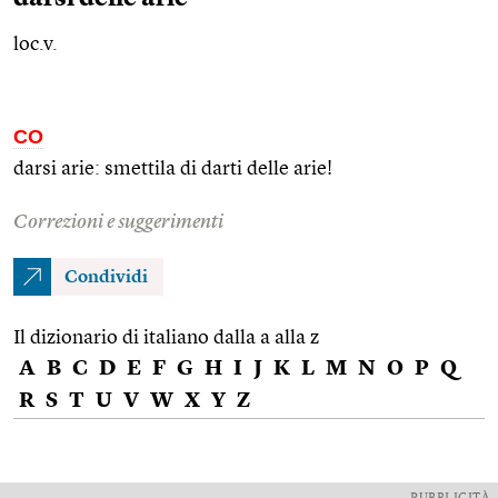
loc.v.
CO
darsi arie: smettila di darti delle arie!
Correzioni e suggerimenti
Condividi
Il dizionario di italiano dalla a alla z
A
B
C
D
E
F
G
H
I
J
K
L
M
N
O
P
Q
R
S
T
U
V
W
X
Y
Z