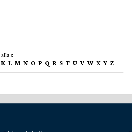
 alla z
K
L
M
N
O
P
Q
R
S
T
U
V
W
X
Y
Z