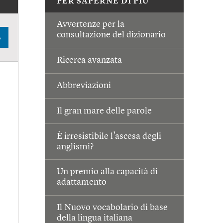
PER SAPERNE DI PIÙ
Avvertenze per la
consultazione del dizionario
A
Ricerca avanzata
Abbreviazioni
Il gran mare delle parole
È irresistibile l’ascesa degli
anglismi?
Un premio alla capacità di
adattamento
Il Nuovo vocabolario di base
della lingua italiana