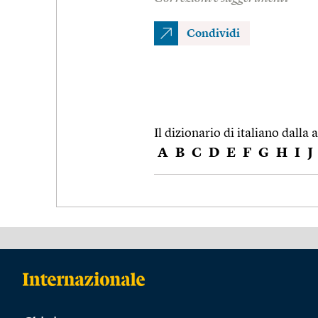
Condividi
Il dizionario di italiano dalla a
A
B
C
D
E
F
G
H
I
J