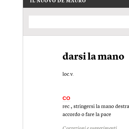
IL NUOVO DE MAURO
darsi la mano
loc.v.
CO
rec., stringersi la mano destra
accordo o fare la pace
Correzioni e suggerimenti