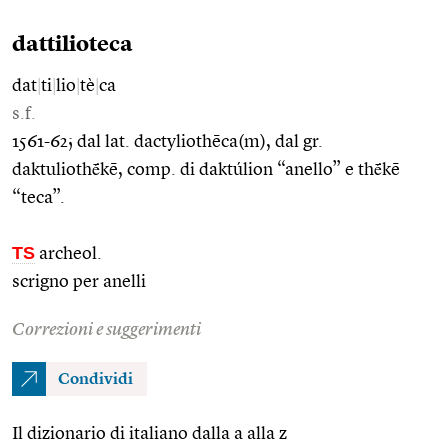
dattilioteca
dat
|
ti
|
lio
|
tè
|
ca
s.f.
1561-62; dal lat. dactyliothēca(m), dal gr.
daktuliothḗkē, comp. di daktúlion “anello” e thḗkē
“teca”.
TS
archeol.
scrigno per anelli
Correzioni e suggerimenti
Condividi
Il dizionario di italiano dalla a alla z