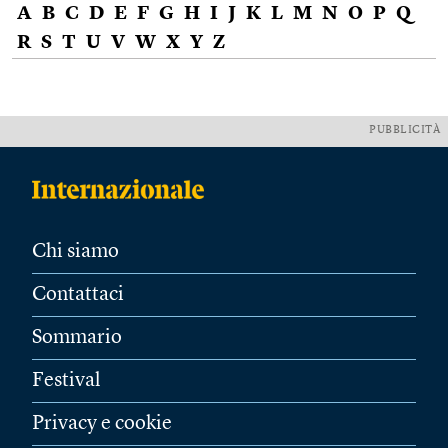
A
B
C
D
E
F
G
H
I
J
K
L
M
N
O
P
Q
R
S
T
U
V
W
X
Y
Z
PUBBLICITÀ
Chi siamo
Contattaci
Sommario
Festival
Privacy e cookie