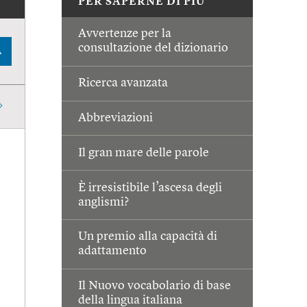
PER SAPERNE DI PIÙ
Avvertenze per la
consultazione del dizionario
A
Ricerca avanzata
Abbreviazioni
Il gran mare delle parole
È irresistibile l’ascesa degli
anglismi?
Un premio alla capacità di
adattamento
Il Nuovo vocabolario di base
della lingua italiana