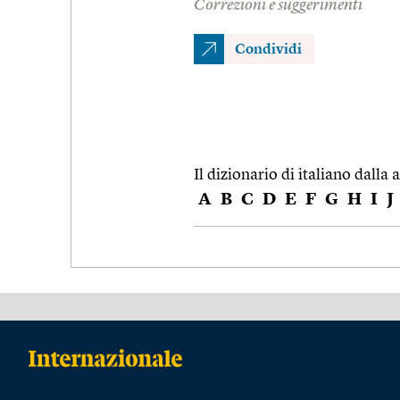
Correzioni e suggerimenti
Condividi
Il dizionario di italiano dalla a
A
B
C
D
E
F
G
H
I
J