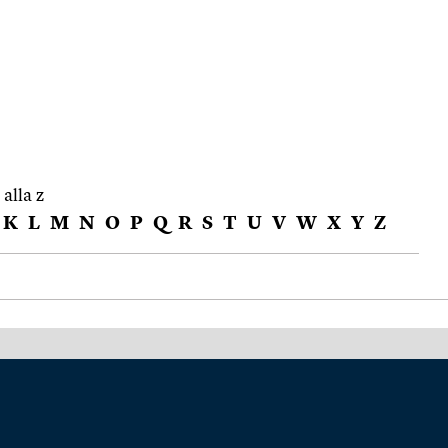
 alla z
K
L
M
N
O
P
Q
R
S
T
U
V
W
X
Y
Z