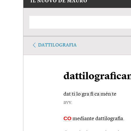
IL NUOVO DE MAURO
DATTILOGRAFIA
dattilografic
dat
|
ti
|
lo
|
gra
|
fi
|
ca
|
mén
|
te
avv.
CO
mediante dattilografia.