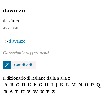
davanzo
da
|
vàn
|
zo
avv., var.
=>
d’avanzo
.
Correzioni e suggerimenti
Condividi
Il dizionario di italiano dalla a alla z
A
B
C
D
E
F
G
H
I
J
K
L
M
N
O
P
Q
R
S
T
U
V
W
X
Y
Z