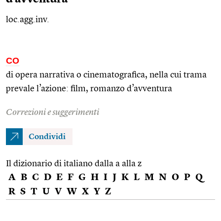
loc.agg.inv.
CO
di opera narrativa o cinematografica, nella cui trama
prevale l’azione: film, romanzo d’avventura
Correzioni e suggerimenti
Condividi
Il dizionario di italiano dalla a alla z
A
B
C
D
E
F
G
H
I
J
K
L
M
N
O
P
Q
R
S
T
U
V
W
X
Y
Z