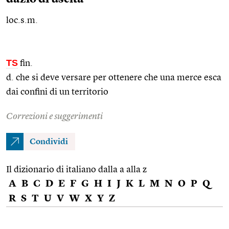
loc.s.m.
TS
fin.
d. che si deve versare per ottenere che una merce esca
dai confini di un territorio
Correzioni e suggerimenti
Condividi
Il dizionario di italiano dalla a alla z
A
B
C
D
E
F
G
H
I
J
K
L
M
N
O
P
Q
R
S
T
U
V
W
X
Y
Z