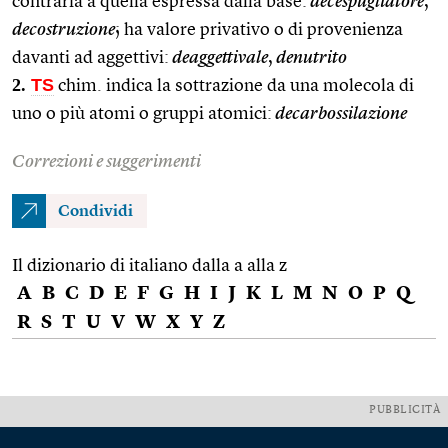
contraria a quella espressa dalla base:
decespugliatore
,
decostruzione
; ha valore privativo o di provenienza
davanti ad aggettivi:
deaggettivale
,
denutrito
2.
TS
chim. indica la sottrazione da una molecola di
uno o più atomi o gruppi atomici:
decarbossilazione
Correzioni e suggerimenti
Condividi
Il dizionario di italiano dalla a alla z
A
B
C
D
E
F
G
H
I
J
K
L
M
N
O
P
Q
R
S
T
U
V
W
X
Y
Z
PUBBLICITÀ