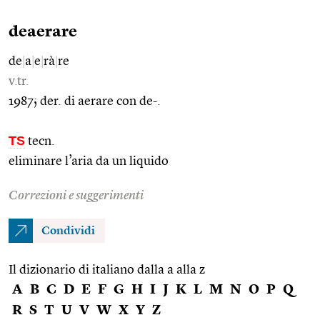
deaerare
de
|
a
|
e
|
rà
|
re
v.tr.
1987; der. di aerare con de-.
TS
tecn.
eliminare l’aria da un liquido
Correzioni e suggerimenti
Condividi
Il dizionario di italiano dalla a alla z
A
B
C
D
E
F
G
H
I
J
K
L
M
N
O
P
Q
R
S
T
U
V
W
X
Y
Z