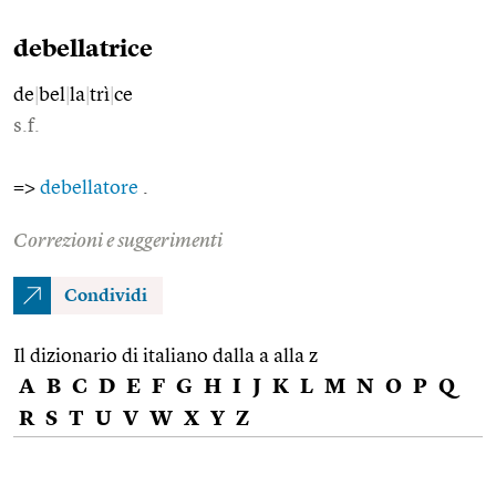
debellatrice
de
|
bel
|
la
|
trì
|
ce
s.f.
=>
debellatore
.
Correzioni e suggerimenti
Condividi
Il dizionario di italiano dalla a alla z
A
B
C
D
E
F
G
H
I
J
K
L
M
N
O
P
Q
R
S
T
U
V
W
X
Y
Z