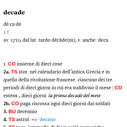
decade
dè
|
ca
|
de
s.f.
1
av. 1712; dal lat. tardo dĕcăde(m), v. anche
deca.
CO
1.
insieme di dieci cose
2a.
TS
stor. nel calendario dell’antica Grecia e in
quello della rivoluzione francese: ciascuno dei tre
CO
periodi di dieci giorni in cui era suddiviso il mese
|
estens., dieci giorni:
la prima decade del mese
2b.
CO
paga riscossa ogni dieci giorni dai soldati
3.
BU
decennio
4.
TS
1
astrol. =>
decano