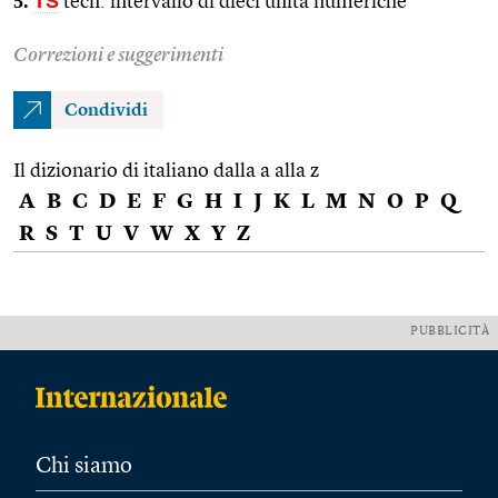
5.
TS
tecn. intervallo di dieci unità numeriche
Correzioni e suggerimenti
Condividi
Il dizionario di italiano dalla a alla z
A
B
C
D
E
F
G
H
I
J
K
L
M
N
O
P
Q
R
S
T
U
V
W
X
Y
Z
PUBBLICITÀ
Chi siamo