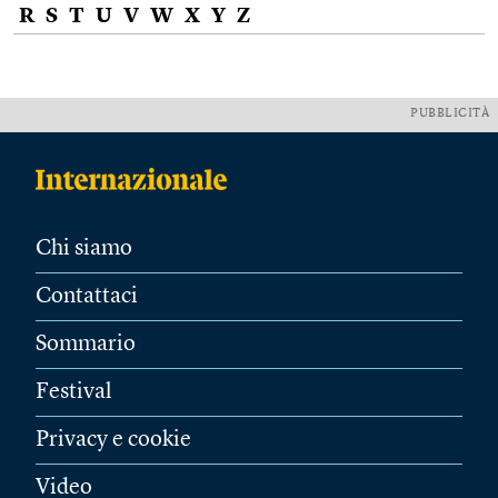
R
S
T
U
V
W
X
Y
Z
PUBBLICITÀ
Chi siamo
Contattaci
Sommario
Festival
Privacy e cookie
Video