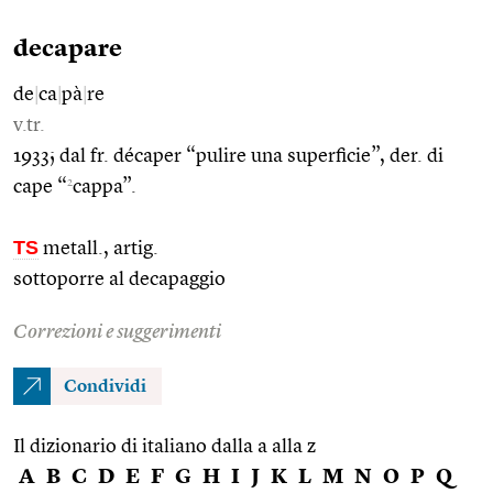
decapare
de
|
ca
|
pà
|
re
v.tr.
1933; dal fr. décaper “pulire una superficie”, der. di
2
cape “
cappa”.
TS
metall., artig.
sottoporre al decapaggio
Correzioni e suggerimenti
Condividi
Il dizionario di italiano dalla a alla z
A
B
C
D
E
F
G
H
I
J
K
L
M
N
O
P
Q