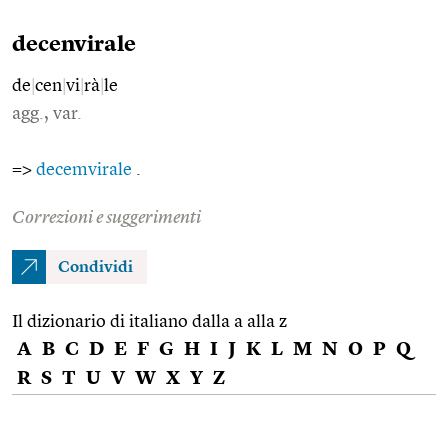
decenvirale
de
|
cen
|
vi
|
rà
|
le
agg., var.
=>
decemvirale
.
Correzioni e suggerimenti
Condividi
Il dizionario di italiano dalla a alla z
A
B
C
D
E
F
G
H
I
J
K
L
M
N
O
P
Q
R
S
T
U
V
W
X
Y
Z