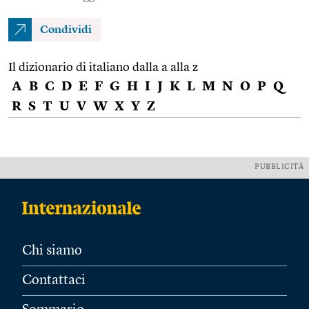
Condividi
Il dizionario di italiano dalla a alla z
A
B
C
D
E
F
G
H
I
J
K
L
M
N
O
P
Q
R
S
T
U
V
W
X
Y
Z
PUBBLICITÀ
Chi siamo
Contattaci