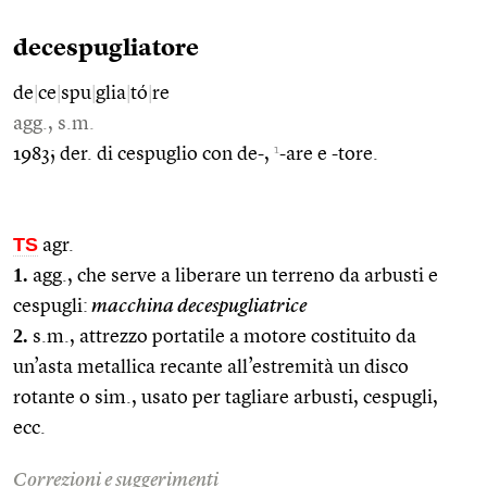
decespugliatore
de
|
ce
|
spu
|
glia
|
tó
|
re
agg., s.m.
1
1983; der. di cespuglio con de-,
-are e -tore.
TS
agr.
1.
agg., che serve a liberare un terreno da arbusti e
cespugli:
macchina decespugliatrice
2.
s.m., attrezzo portatile a motore costituito da
un’asta metallica recante all’estremità un disco
rotante o sim., usato per tagliare arbusti, cespugli,
ecc.
Correzioni e suggerimenti