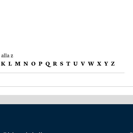
 alla z
K
L
M
N
O
P
Q
R
S
T
U
V
W
X
Y
Z