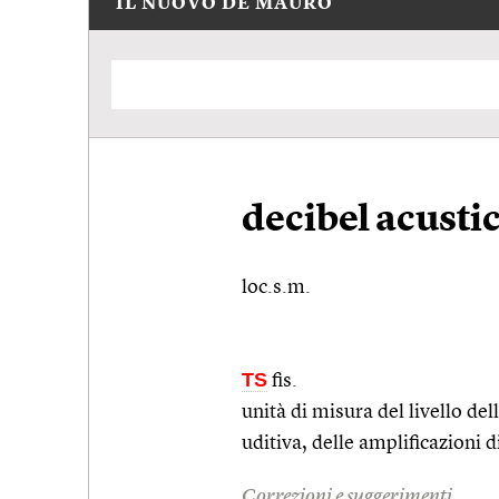
IL NUOVO DE MAURO
decibel acusti
loc.s.m.
TS
fis.
unità di misura del livello del
uditiva, delle amplificazioni d
Correzioni e suggerimenti