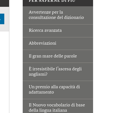
PER SAPERNE DI PIÙ
Avvertenze per la
consultazione del dizionario
A
Ricerca avanzata
Abbreviazioni
Il gran mare delle parole
È irresistibile l’ascesa degli
anglismi?
Un premio alla capacità di
adattamento
Il Nuovo vocabolario di base
della lingua italiana