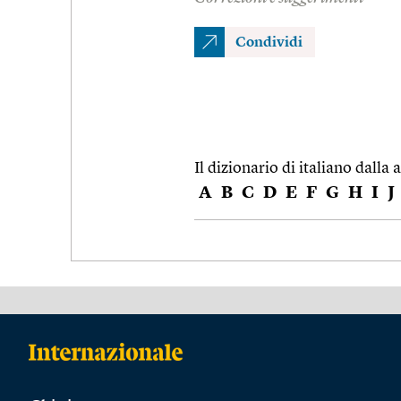
Condividi
Il dizionario di italiano dalla a
A
B
C
D
E
F
G
H
I
J