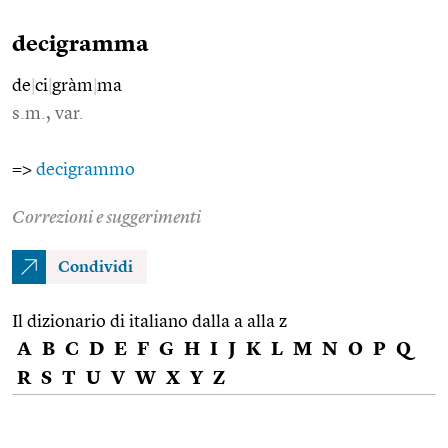
decigramma
de
|
ci
|
gràm
|
ma
s.m., var.
=>
decigrammo
Correzioni e suggerimenti
Condividi
Il dizionario di italiano dalla a alla z
A
B
C
D
E
F
G
H
I
J
K
L
M
N
O
P
Q
R
S
T
U
V
W
X
Y
Z