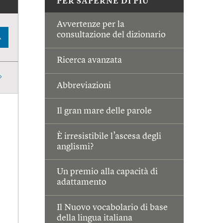
PER SAPERNE DI PIÙ
Avvertenze per la
consultazione del dizionario
A
Ricerca avanzata
Abbreviazioni
Il gran mare delle parole
È irresistibile l’ascesa degli
anglismi?
Un premio alla capacità di
adattamento
Il Nuovo vocabolario di base
della lingua italiana