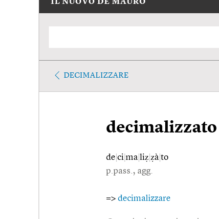
IL NUOVO DE MAURO
DECIMALIZZARE
decimalizzato
de
|
ci
|
ma
|
liẓ
|
ẓà
|
to
p.pass., agg.
=>
decimalizzare