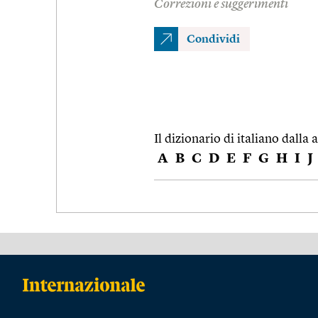
Correzioni e suggerimenti
Condividi
Il dizionario di italiano dalla a
A
B
C
D
E
F
G
H
I
J