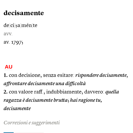
decisamente
de
|
ci
|
ṣa
|
mén
|
te
avv.
av. 1797;
AU
1.
con decisione, senza esitare:
rispondere decisamente
,
affrontare decisamente una difficoltà
2.
con valore raff., indubbiamente, davvero:
quella
ragazza è decisamente brutta
;
hai ragione tu,
decisamente
Correzioni e suggerimenti