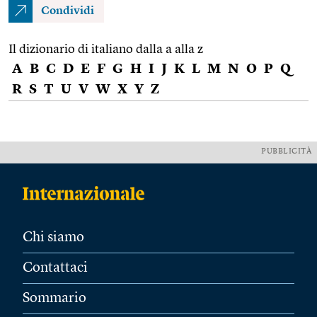
Condividi
Il dizionario di italiano dalla a alla z
A
B
C
D
E
F
G
H
I
J
K
L
M
N
O
P
Q
R
S
T
U
V
W
X
Y
Z
PUBBLICITÀ
Chi siamo
Contattaci
Sommario