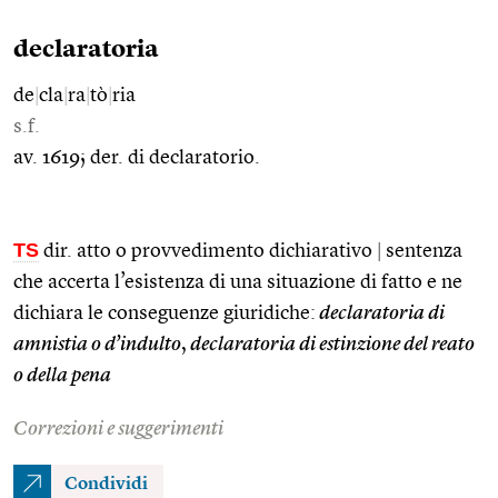
declaratoria
de
|
cla
|
ra
|
tò
|
ria
s.f.
av. 1619; der. di declaratorio.
TS
dir. atto o provvedimento dichiarativo
|
sentenza
che accerta l’esistenza di una situazione di fatto e ne
dichiara le conseguenze giuridiche:
declaratoria di
amnistia o d’indulto
,
declaratoria di estinzione del reato
o della pena
Correzioni e suggerimenti
Condividi