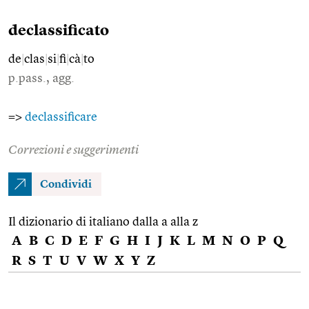
declassificato
de
|
clas
|
si
|
fi
|
cà
|
to
p.pass., agg.
=>
declassificare
Correzioni e suggerimenti
Condividi
Il dizionario di italiano dalla a alla z
A
B
C
D
E
F
G
H
I
J
K
L
M
N
O
P
Q
R
S
T
U
V
W
X
Y
Z