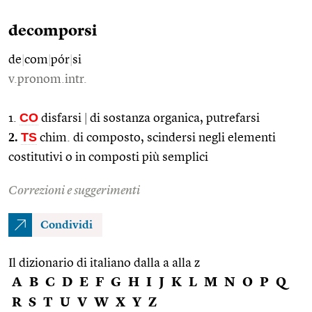
decomporsi
de
|
com
|
pór
|
si
v.pronom.intr.
CO
1.
disfarsi
|
di sostanza organica, putrefarsi
2.
TS
chim. di composto, scindersi negli elementi
costitutivi o in composti più semplici
Correzioni e suggerimenti
Condividi
Il dizionario di italiano dalla a alla z
A
B
C
D
E
F
G
H
I
J
K
L
M
N
O
P
Q
R
S
T
U
V
W
X
Y
Z