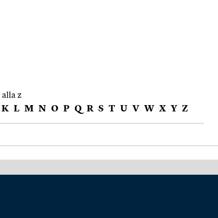
 alla z
K
L
M
N
O
P
Q
R
S
T
U
V
W
X
Y
Z