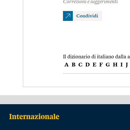
Correzioni e suggerimenti
Condividi
Il dizionario di italiano dalla a
A
B
C
D
E
F
G
H
I
J