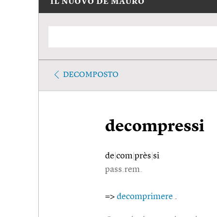
IL NUOVO DE MAURO
DECOMPOSTO
decompressi
de
|
com
|
près
|
si
pass.rem.
=>
decomprimere
.