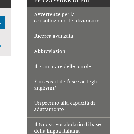
PER SAPERNE DI PIÙ
Avvertenze per la
consultazione del dizionario
A
Ricerca avanzata
Abbreviazioni
Il gran mare delle parole
È irresistibile l’ascesa degli
anglismi?
Un premio alla capacità di
adattamento
Il Nuovo vocabolario di base
della lingua italiana