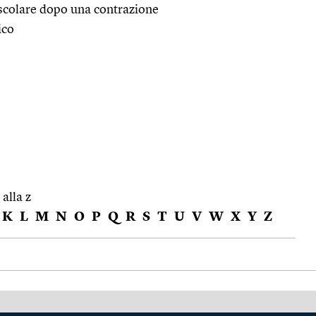
uscolare dopo una contrazione
ico
 alla z
K
L
M
N
O
P
Q
R
S
T
U
V
W
X
Y
Z