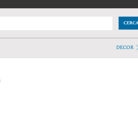
CERC
DECOR
e