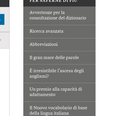
PER SAPERNE DI PIÙ
Avvertenze per la
consultazione del dizionario
A
Ricerca avanzata
Abbreviazioni
Il gran mare delle parole
È irresistibile l’ascesa degli
anglismi?
Un premio alla capacità di
adattamento
Il Nuovo vocabolario di base
della lingua italiana