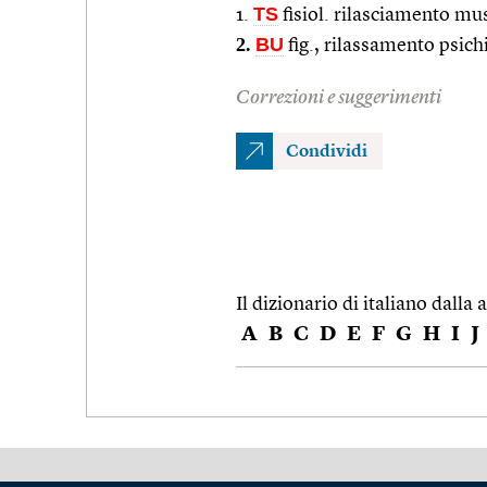
TS
1.
fisiol. rilasciamento m
2.
BU
fig., rilassamento psich
Correzioni e suggerimenti
Condividi
Il dizionario di italiano dalla a
A
B
C
D
E
F
G
H
I
J