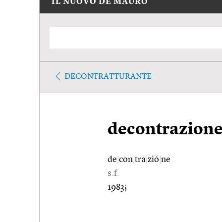
IL NUOVO DE MAURO
DECONTRATTURANTE
decontrazion
de
|
con
|
tra
|
zió
|
ne
s.f.
1983;