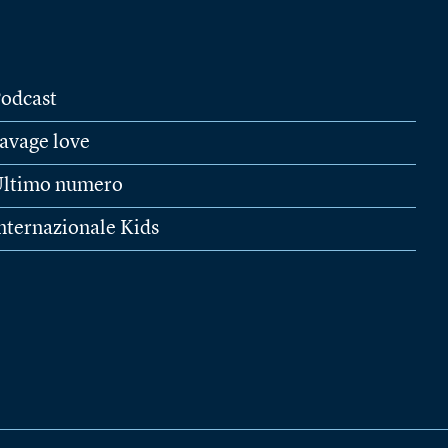
odcast
avage love
ltimo numero
nternazionale Kids