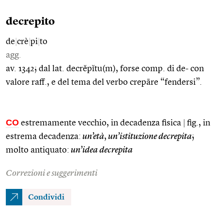
decrepito
de
|
crè
|
pi
|
to
agg.
av. 1342; dal lat. decrĕpĭtu(m), forse comp. di de- con
valore raff., e del tema del verbo crepāre “fendersi”.
CO
estremamente vecchio, in decadenza fisica
|
fig., in
estrema decadenza:
un’età
,
un’istituzione decrepita
;
molto antiquato:
un’idea decrepita
Correzioni e suggerimenti
Condividi