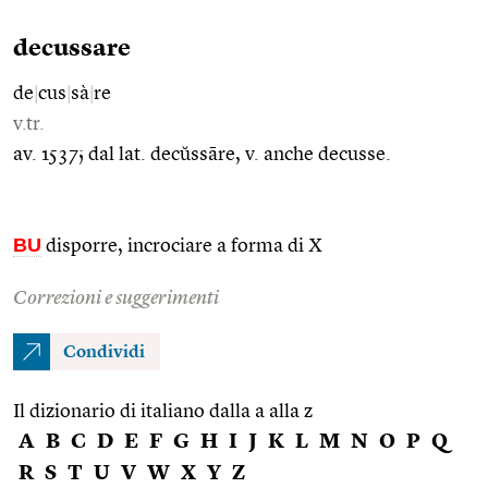
decussare
de
|
cus
|
sà
|
re
v.tr.
av. 1537; dal lat. decŭssāre, v. anche decusse.
BU
disporre, incrociare a forma di X
Correzioni e suggerimenti
Condividi
Il dizionario di italiano dalla a alla z
A
B
C
D
E
F
G
H
I
J
K
L
M
N
O
P
Q
R
S
T
U
V
W
X
Y
Z