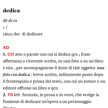
dedica
dè
|
di
|
ca
s.f.
1610; der. di dedicare.
AD
1.
CO
atto o parole con cui si dedica qcs.; frase
affettuosa o riverente scritta, su una foto o su un libro
e sim., per accompagnarne il dono di tale oggetto:
una
foto con dedica
|
breve scritto, solitamente posto dopo
il frontespizio e prima del testo, con cui un autore o un
editore offrono un libro a qcn.
2.
TS
lett. formula, in prosa o in versi, che svolge la
funzione di dedicare un’opera a un personaggio