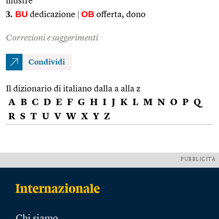
illustre
3.
BU
OB
dedicazione
|
offerta, dono
Correzioni e suggerimenti
Condividi
Il dizionario di italiano dalla a alla z
A
B
C
D
E
F
G
H
I
J
K
L
M
N
O
P
Q
R
S
T
U
V
W
X
Y
Z
PUBBLICITÀ