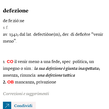
defezione
de
|
fe
|
zió
|
ne
s.f.
av. 1342; dal lat. defectiōne(m), der. di deficĕre “venir
meno”.
CO
1.
il venir meno a una fede, spec. politica, un
impegno o sim.:
la sua defezione è giunta inaspettata
;
assenza, rinuncia:
una defezione tattica
2.
OB
mancanza, privazione
Correzioni e suggerimenti
Condividi