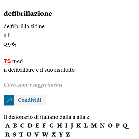
defibrillazione
de
|
fi
|
bril
|
la
|
zió
|
ne
s.f.
1976;
TS
med.
il defibrillare e il suo risultato
Correzioni e suggerimenti
Condividi
Il dizionario di italiano dalla a alla z
A
B
C
D
E
F
G
H
I
J
K
L
M
N
O
P
Q
R
S
T
U
V
W
X
Y
Z