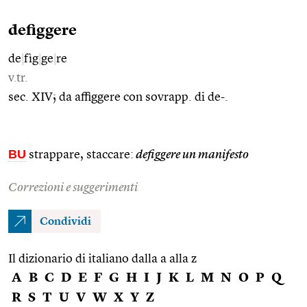
defiggere
de
|
fìg
|
ge
|
re
v.tr.
sec. XIV; da affiggere con sovrapp. di de-.
BU
strappare, staccare:
defiggere un manifesto
Correzioni e suggerimenti
Condividi
Il dizionario di italiano dalla a alla z
A
B
C
D
E
F
G
H
I
J
K
L
M
N
O
P
Q
R
S
T
U
V
W
X
Y
Z