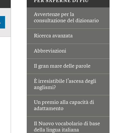
PER SAPERNE DI PIÙ
Avvertenze per la
consultazione del dizionario
A
Ricerca avanzata
Abbreviazioni
Il gran mare delle parole
È irresistibile l’ascesa degli
anglismi?
Un premio alla capacità di
adattamento
Il Nuovo vocabolario di base
della lingua italiana