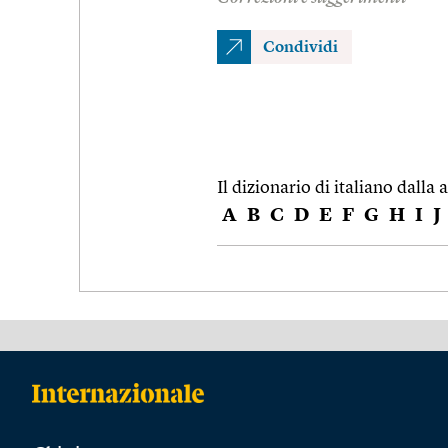
Condividi
Il dizionario di italiano dalla a
A
B
C
D
E
F
G
H
I
J