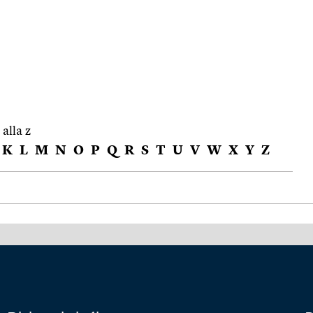
 alla z
K
L
M
N
O
P
Q
R
S
T
U
V
W
X
Y
Z