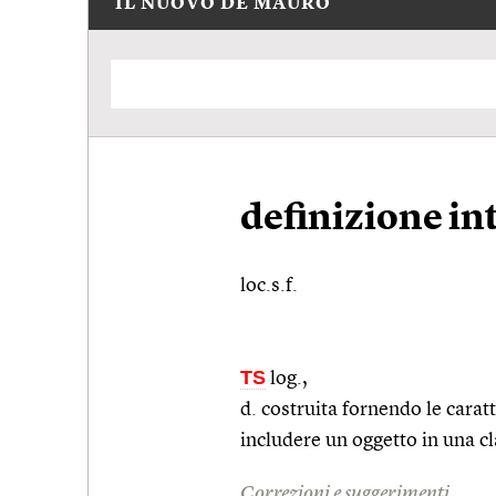
IL NUOVO DE MAURO
definizione in
loc.s.f.
TS
log.
,
d. costruita fornendo le caratt
includere un oggetto in una c
Correzioni e suggerimenti