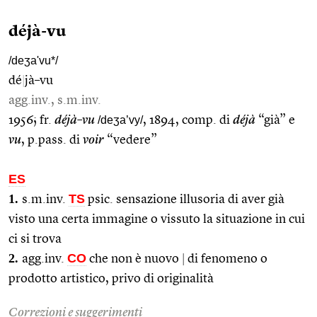
déjà-vu
/deʒa'vu*/
dé
|
jà–vu
agg.inv., s.m.inv.
1956; fr.
déjà–vu
/deʒa’vy/
, 1894, comp. di
déjà
“già” e
vu
, p.pass. di
voir
“vedere”
ES
1.
TS
s.m.inv.
psic. sensazione illusoria di aver già
visto una certa immagine o vissuto la situazione in cui
ci si trova
2.
CO
agg.inv.
che non è nuovo
|
di fenomeno o
prodotto artistico, privo di originalità
Correzioni e suggerimenti