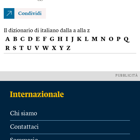
Condividi
Il dizionario di italiano dalla a alla z
A
B
C
D
E
F
G
H
I
J
K
L
M
N
O
P
Q
R
S
T
U
V
W
X
Y
Z
PUBBLICITÀ
Chi siamo
Contattaci