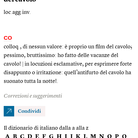
loc.agg.inv.
CO
colloq., di nessun valore: è proprio un film del cavolo;
pessimo, bruttissimo: ho fatto delle vacanze del
cavolo!
|
in locuzioni esclamative, per esprimere forte
disappunto o irritazione: quell’antifurto del cavolo ha
suonato tutta la notte!.
Correzioni e suggerimenti
Condividi
Il dizionario di italiano dalla a alla z
A
B
C
D
E
F
G
H
I
J
K
L
M
N
O
P
Q