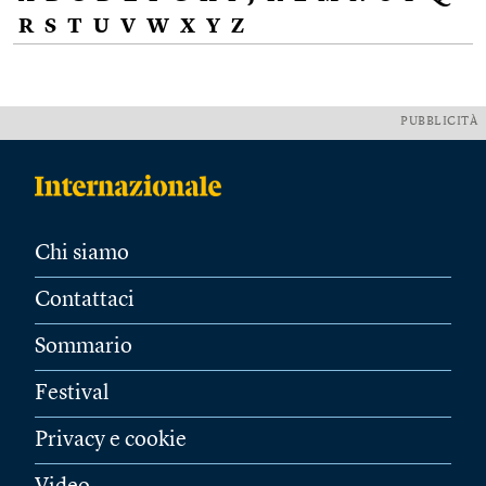
R
S
T
U
V
W
X
Y
Z
PUBBLICITÀ
Chi siamo
Contattaci
Sommario
Festival
Privacy e cookie