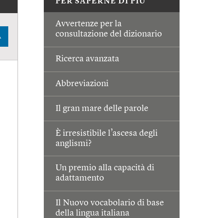
PER SAPERNE DI PIÙ
Avvertenze per la
consultazione del dizionario
A
Ricerca avanzata
Abbreviazioni
Il gran mare delle parole
È irresistibile l’ascesa degli
anglismi?
Un premio alla capacità di
adattamento
Il Nuovo vocabolario di base
della lingua italiana