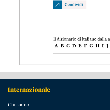
Condividi
Il dizionario di italiano dalla a
A
B
C
D
E
F
G
H
I
J
Chi siamo