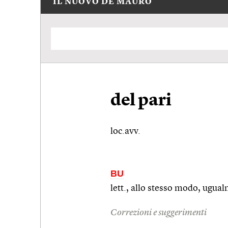
IL NUOVO DE MAURO
del pari
loc.avv.
BU
lett., allo stesso modo, ugua
Correzioni e suggerimenti