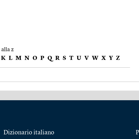
 alla z
K
L
M
N
O
P
Q
R
S
T
U
V
W
X
Y
Z
Dizionario italiano
P