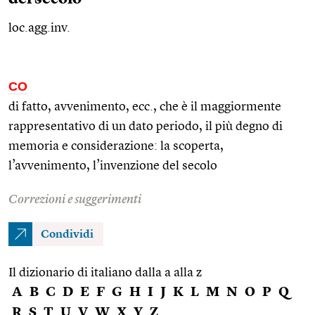
loc.agg.inv.
CO
di fatto, avvenimento,
ecc.
, che è il maggiormente
rappresentativo di un dato periodo, il più degno di
memoria e considerazione: la scoperta,
l’avvenimento, l’invenzione del secolo
Correzioni e suggerimenti
Condividi
Il dizionario di italiano dalla a alla z
A
B
C
D
E
F
G
H
I
J
K
L
M
N
O
P
Q
R
S
T
U
V
W
X
Y
Z