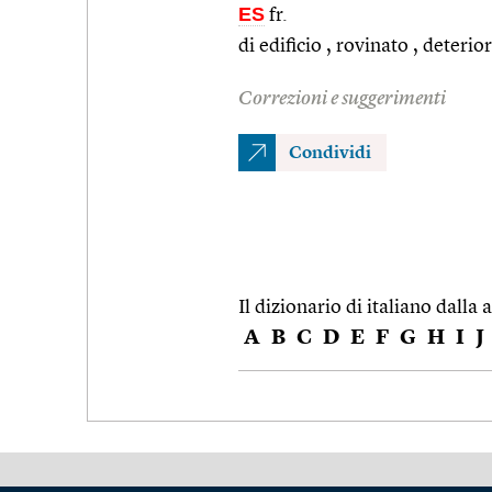
ES
fr.
di edificio , rovinato , deterio
Correzioni e suggerimenti
Condividi
Il dizionario di italiano dalla a
A
B
C
D
E
F
G
H
I
J