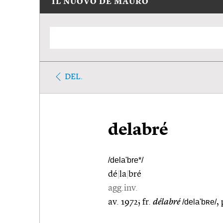
IL NUOVO DE MAURO
DEL.
delabré
/dela'bre*/
dé
|
la
|
bré
agg.inv.
av. 1972; fr.
délabré
/dela'bʀe/
,