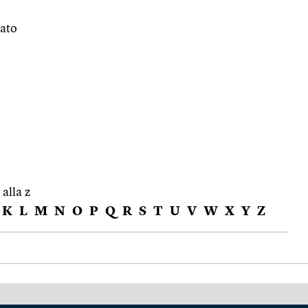
rato
 alla z
K
L
M
N
O
P
Q
R
S
T
U
V
W
X
Y
Z