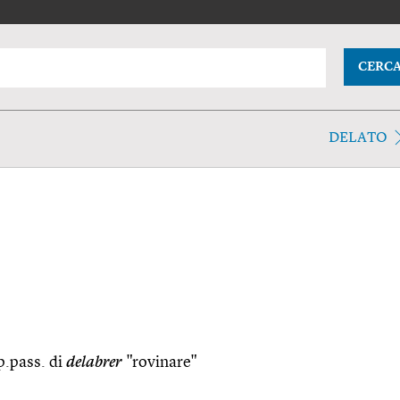
CERC
DELATO
 p.pass. di
delabrer
"rovinare"