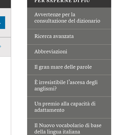
PER SAPERNE DI PIÙ
Avvertenze per la
consultazione del dizionario
A
Ricerca avanzata
Abbreviazioni
Il gran mare delle parole
È irresistibile l’ascesa degli
anglismi?
Un premio alla capacità di
adattamento
Il Nuovo vocabolario di base
della lingua italiana