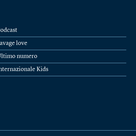
odcast
avage love
ltimo numero
nternazionale Kids