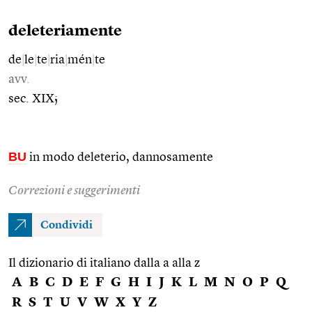
deleteriamente
de
|
le
|
te
|
ria
|
mén
|
te
avv.
sec. XIX;
BU
in modo deleterio, dannosamente
Correzioni e suggerimenti
Condividi
Il dizionario di italiano dalla a alla z
A
B
C
D
E
F
G
H
I
J
K
L
M
N
O
P
Q
R
S
T
U
V
W
X
Y
Z