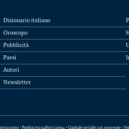
Dizionario italiano
P
Oroscopo
S
Pubblicità
U
Paesi
I
Autori
Newsletter
e 04003131002 • Partita iva 04850721004 • Capitale sociale 120.000 euro •
No