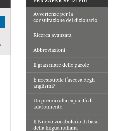
PER SAPERNE DI PIÙ
Avvertenze per la
consultazione del dizionario
A
Ricerca avanzata
Abbreviazioni
Il gran mare delle parole
È irresistibile l’ascesa degli
anglismi?
Un premio alla capacità di
adattamento
Il Nuovo vocabolario di base
della lingua italiana