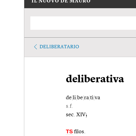
IL NUOVO DE MAURO
DELIBERATARIO
deliberativa
de
|
li
|
be
|
ra
|
tì
|
va
s.f.
sec. XIV;
TS
filos.