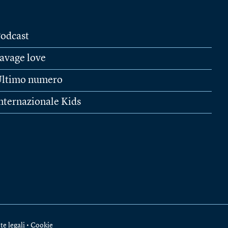
odcast
avage love
ltimo numero
nternazionale Kids
te legali
•
Cookie