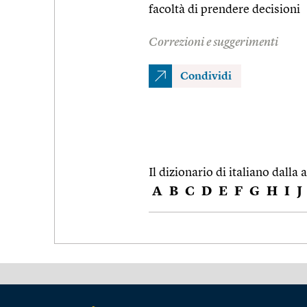
facoltà di prendere decisioni
Correzioni e suggerimenti
Condividi
Il dizionario di italiano dalla a
A
B
C
D
E
F
G
H
I
J