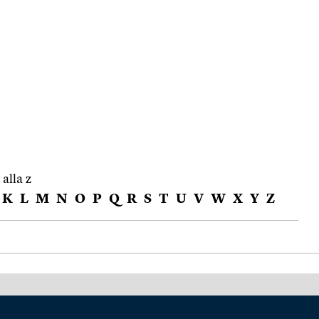
 alla z
K
L
M
N
O
P
Q
R
S
T
U
V
W
X
Y
Z