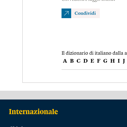
Condividi
Il dizionario di italiano dalla a
A
B
C
D
E
F
G
H
I
J