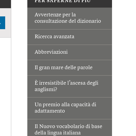
PER SAPERNE DI PIÙ
Avvertenze per la
consultazione del dizionario
A
Ricerca avanzata
Abbreviazioni
Il gran mare delle parole
È irresistibile l’ascesa degli
anglismi?
Un premio alla capacità di
adattamento
Il Nuovo vocabolario di base
della lingua italiana