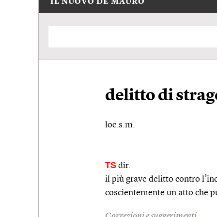
IL NUOVO DE MAURO
delitto di strag
loc.s.m.
TS
dir.
il più grave delitto contro l’
coscientemente un atto che pu
Correzioni e suggerimenti