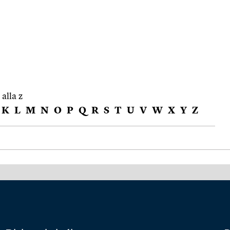
 alla z
K
L
M
N
O
P
Q
R
S
T
U
V
W
X
Y
Z