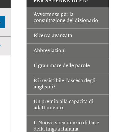
PER SAPERNE DI PIÙ
Avvertenze per la
consultazione del dizionario
A
Ricerca avanzata
Abbreviazioni
Il gran mare delle parole
È irresistibile l’ascesa degli
anglismi?
Un premio alla capacità di
adattamento
Il Nuovo vocabolario di base
della lingua italiana