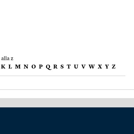
 alla z
K
L
M
N
O
P
Q
R
S
T
U
V
W
X
Y
Z