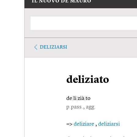
IL NUOVO DE MAURO
DELIZIARSI
deliziato
de
|
li
|
zià
|
to
p.pass., agg.
=>
deliziare
,
deliziarsi