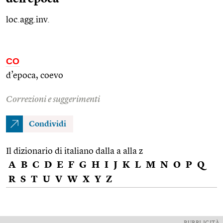
loc.agg.inv.
CO
d’epoca, coevo
Correzioni e suggerimenti
Condividi
Il dizionario di italiano dalla a alla z
A
B
C
D
E
F
G
H
I
J
K
L
M
N
O
P
Q
R
S
T
U
V
W
X
Y
Z